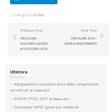
Category:
Circolari
Navigazione
Previous Post
Next Post
articoli
CIRCOLARE –
CIRCOLARE 2014 –
VOUCHER LAVORO
BONUS INVESTIMENTI
ACCESSORIO 2014
Ultim’ora
Adeguamento societario arma della competizione
sui mercati
18 Ottobre 2023
BONUS SPOSI 2021
26 Febbraio 2021
Detrazione IRPEF spese per mobili ed