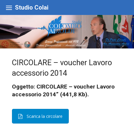
Skip
to
Studio Colai
content
CIRCOLARE – voucher Lavoro
accessorio 2014
Oggetto: CIRCOLARE – voucher Lavoro
accessorio 2014” (441,8 Kb).
Scarica la circolare