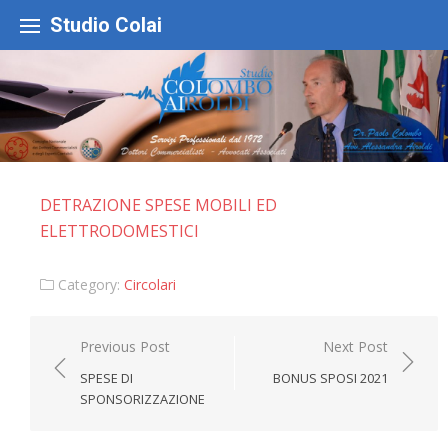
Skip
to
Studio Colai
content
DETRAZIONE SPESE MOBILI ED
ELETTRODOMESTICI
Category:
Circolari
Navigazione
Previous Post
Next Post
articoli
SPESE DI
BONUS SPOSI 2021
SPONSORIZZAZIONE