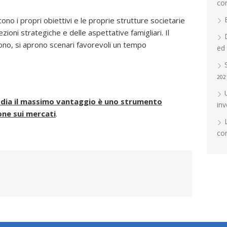
co
cono i propri obiettivi e le proprie strutture societarie
ezioni strategiche e delle aspettative famigliari. Il
vono, si aprono scenari favorevoli un tempo
ed
202
 dia il massimo vantaggio è uno strumento
in
one sui mercati
.
con