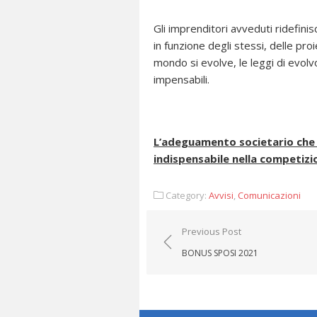
Gli imprenditori avveduti ridefinis
in funzione degli stessi, delle proi
mondo si evolve, le leggi di evol
impensabili.
L’adeguamento societario che
indispensabile nella competizi
Category:
Avvisi
,
Comunicazioni
Navigazione
Previous Post
articoli
BONUS SPOSI 2021