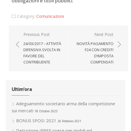
obbligazioni e titoli pubblici.
Category:
Comunicazioni
Navigazione
Previous Post
Next Post
articoli
24/03/2017 – ATTIVITÀ
NOVITÀ PAGAMENTO
DIFENSIVA SVOLTA IN
F24 CON CREDITI
FAVORE DEL
D’IMPOSTA
CONTRIBUENTE
COMPENSATI
Ultim’ora
Adeguamento societario arma della competizione
sui mercati
18 Ottobre 2023
BONUS SPOSI 2021
26 Febbraio 2021
Detrazione IRPEF spese per mobili ed