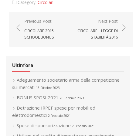
Category:
Circolari
Navigazione
Previous Post
Next Post
articoli
CIRCOLARE 2015 –
CIRCOLARE – LEGGE DI
SCHOOL BONUS
STABILITÀ 2016
Ultim’ora
Adeguamento societario arma della competizione
sui mercati
18 Ottobre 2023
BONUS SPOSI 2021
26 Febbraio 2021
Detrazione IRPEF spese per mobili ed
elettrodomestici
2 Febbraio 2021
Spese di sponsorizzazione
2 Febbraio 2021
Utilizzo del credito di imposta per investimento